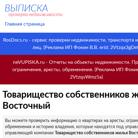
Главная страница
RosDocs.ru - сервис проверки недвижимости, транспорта 
лиц. (Реклама ИП Фокин В.В. erid: 2Vtzqx3gDet
neVUPISKA.ru - Отчеты на объекты недвижимости. Пр
ограничения, аресты, обременения. (Реклама ИП Фокин 
2VtzqvWmz5a)
Товарищество собственников 
Восточный
Вы можете проверить информацию о квартирах на аресты, огран
обременения и историю владения, которые находятся под управ
управляющей компании
Товарищество собственников жилья Вос