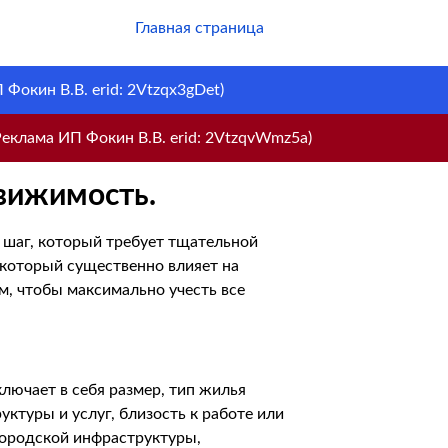
Главная страница
Фокин В.В. erid: 2Vtzqx3gDet)
еклама ИП Фокин В.В. erid: 2VtzqvWmz5a)
вижимость.
 шаг, который требует тщательной
который существенно влияет на
м, чтобы максимально учесть все
лючает в себя размер, тип жилья
уктуры и услуг, близость к работе или
городской инфраструктуры,