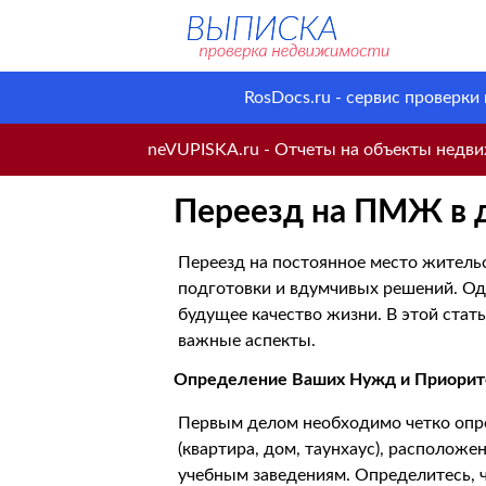
RosDocs.ru - сервис проверки
neVUPISKA.ru - Отчеты на объекты недвиж
Переезд на ПМЖ в д
Переезд на постоянное место житель
подготовки и вдумчивых решений. Од
будущее качество жизни. В этой стат
важные аспекты.
Определение Ваших Нужд и Приорит
Первым делом необходимо четко опред
(квартира, дом, таунхаус), расположе
учебным заведениям. Определитесь, ч