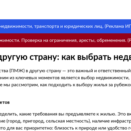
 недвижимости, транспорта и юридических лиц. (Реклама ИП 
имости. Проверка на ограничения, аресты, обременения. (Р
ругую страну: как выбрать нед
ства (ПМЖ) в другую страну — это важный и ответственный
ним из ключевых моментов является выбор недвижимости, 
ье мы рассмотрим, как подходить к выбору жилья за рубежо
етов
елить, какие требования вы предъявляете к жилью. Это вк
ние (город, пригород, сельская местность), наличие инфрастр
то для вас приоритетно: близость к природе или удобство 